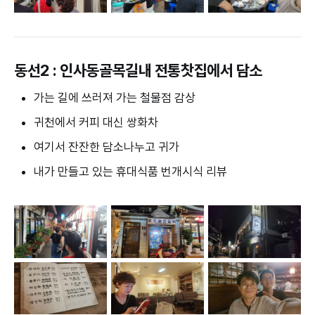
동선2 : 인사동골목길내 전통찻집에서 담소
가는 길에 쓰러져 가는 철물점 감상
귀천에서 커피 대신 쌍화차
여기서 잔잔한 담소나누고 귀가
내가 만들고 있는 휴대식품 번개시식 리뷰